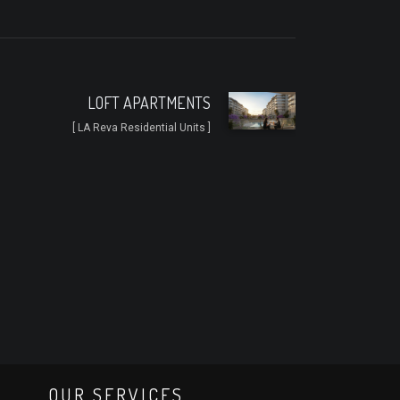
LOFT APARTMENTS
[ LA Reva Residential Units ]
OUR SERVICES