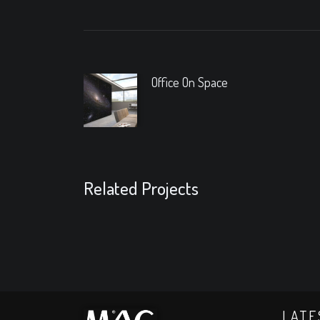
Office On Space
Related Projects
LATE