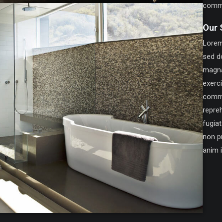
comm
Our 
Lorem 
sed d
magna
exerci
commo
repreh
fugiat
non pr
anim 