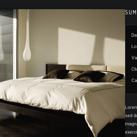
SUM
Da
Lo
Va
Cl
Ca
Lorem 
sed d
magna
exerci